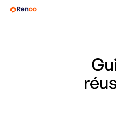
Gui
réus